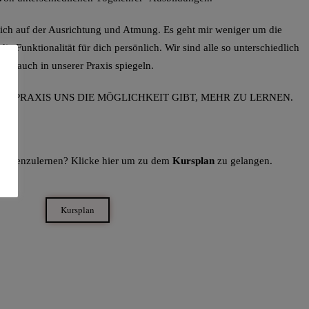
lich auf der Ausrichtung und Atmung. Es geht mir weniger um die
e Funktionalität für dich persönlich. Wir sind alle so unterschiedlich
ich auch in unserer Praxis spiegeln.
EDE PRAXIS UNS DIE MÖGLICHKEIT GIBT, MEHR ZU LERNEN.
 kennenzulernen? Klicke hier um zu dem
Kursplan
zu gelangen.
Kursplan