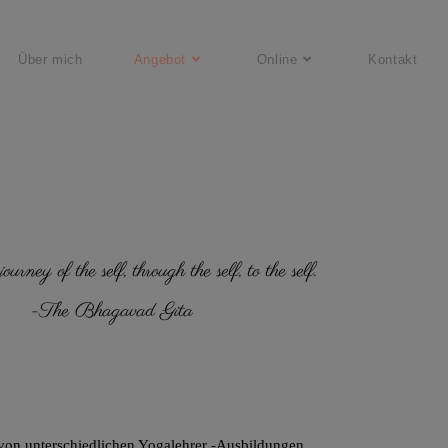
Über mich
Angebot
Online
Kontakt
urney of the self, through the self, to the self.
-The Bhagavad Gita
von unterschiedlichen Yogal
ehrer -Ausbildungen.