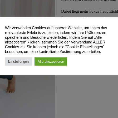
Dabei liegt mein Fokus hauptsäch
Ästhetik der Haltung, sondern um di
in unserer Anatomie und das darf s
Wir verwenden Cookies auf unserer Website, um Ihnen das
relevanteste Erlebnis zu bieten, indem wir Ihre Präferenzen
ICH BIN ÜBERZEUGT, DASS J
speichern und Besuche wiederholen. Indem Sie auf „Alle
akzeptieren“ klicken, stimmen Sie der Verwendung ALLER
Cookies zu. Sie können jedoch die "Cookie-Einstellungen"
ON AND OFF THE MAT
besuchen, um eine kontrollierte Zustimmung zu erteilen.
Hast du Lust Yang Yoga für dich
Einstellungen
Alle akezeptieren